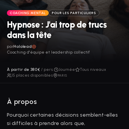
COACHING MENTAL
POUR LES PARTICULIERS
Hypnose : J'ai trop de trucs
dans la tête
par
Hololead
·
Coaching d'équipe et leadership collectif
À partir de
380
€
/ pers.
Journée
Tous niveaux
15
place
s
disponible
s
PARIS
À propos
Pourquoi certaines décisions semblent-elles
si difficiles à prendre alors que,