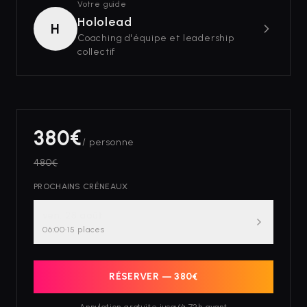
Votre guide
Hololead
H
Coaching d'équipe et leadership
collectif
380
€
/ personne
480
€
PROCHAINS CRÉNEAUX
ven. 28 août
06:00
·
15
place
s
RÉSERVER —
380
€